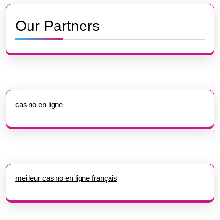
Our Partners
casino en ligne
meilleur casino en ligne français