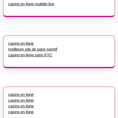
casino en ligne roulette live
casino en ligne
meilleure site de paris sportif
casino en ligne sans KYC
casino en ligne
casino en ligne
casino en ligne
casino en ligne