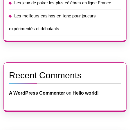
Les jeux de poker les plus célèbres en ligne France
Les meilleurs casinos en ligne pour joueurs
expérimentés et débutants
Recent Comments
A WordPress Commenter
on
Hello world!