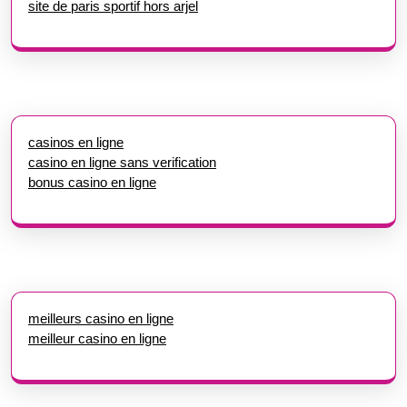
site de paris sportif hors arjel
casinos en ligne
casino en ligne sans verification
bonus casino en ligne
meilleurs casino en ligne
meilleur casino en ligne