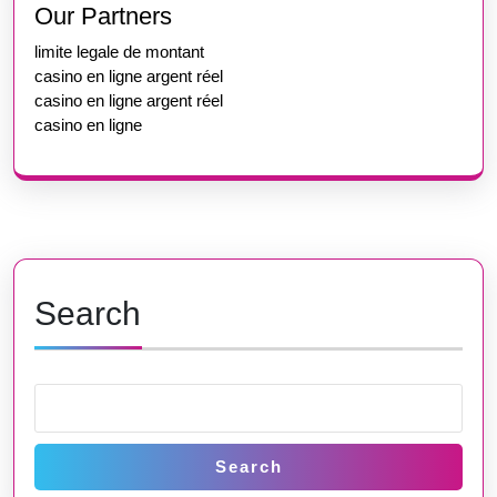
post:
post:
Our Partners
limite legale de montant
casino en ligne argent réel
casino en ligne argent réel
casino en ligne
Search
Search