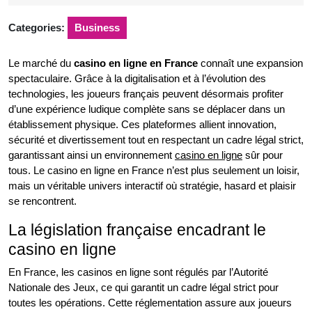
2026
Categories:
Business
Le marché du
casino en ligne en France
connaît une expansion
spectaculaire. Grâce à la digitalisation et à l’évolution des
technologies, les joueurs français peuvent désormais profiter
d’une expérience ludique complète sans se déplacer dans un
établissement physique. Ces plateformes allient innovation,
sécurité et divertissement tout en respectant un cadre légal strict,
garantissant ainsi un environnement
casino en ligne
sûr pour
tous. Le casino en ligne en France n’est plus seulement un loisir,
mais un véritable univers interactif où stratégie, hasard et plaisir
se rencontrent.
La législation française encadrant le
casino en ligne
En France, les casinos en ligne sont régulés par l’Autorité
Nationale des Jeux, ce qui garantit un cadre légal strict pour
toutes les opérations. Cette réglementation assure aux joueurs